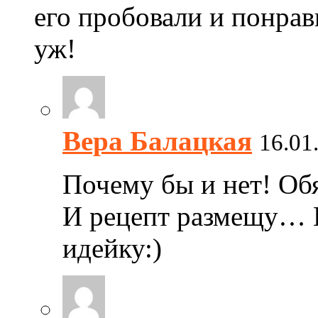
его пробовали и понрави
уж!
Вера Балацкая
16.01
Почему бы и нет! Обя
И рецепт размещу… Е
идейку:)