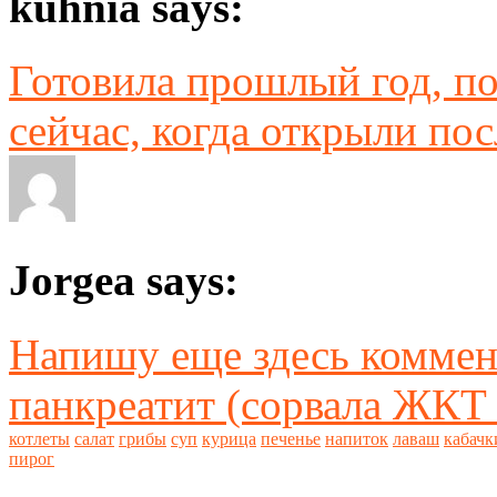
kuhnia says:
Готовила прошлый год, по
сейчас, когда открыли пос
Jorgea says:
Напишу еще здесь коммент
панкреатит (сорвала ЖКТ л
котлеты
салат
грибы
суп
курица
печенье
напиток
лаваш
кабачк
пирог