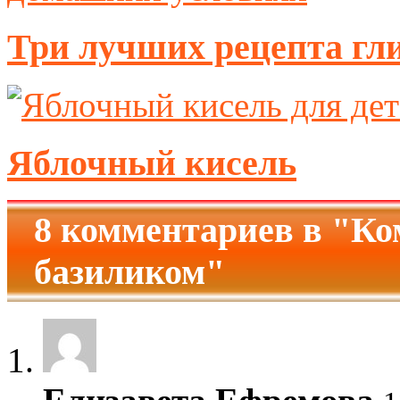
Три лучших рецепта гл
Яблочный кисель
8 комментариев в "Ко
базиликом"