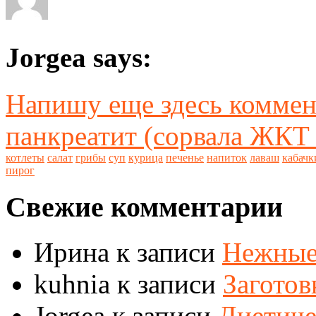
Jorgea says:
Напишу еще здесь коммент
панкреатит (сорвала ЖКТ л
котлеты
салат
грибы
суп
курица
печенье
напиток
лаваш
кабачк
пирог
Свежие комментарии
Ирина
к записи
Нежные
kuhnia
к записи
Заготов
Jorgea
к записи
Диетиче